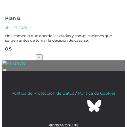
Plan B
abril 27, 2025
Una comedia que aborda las dudas y complicaciones que
surgen antes de tomar la decisión de casarse.
SUSCRÍBETE
×
Política de Protección de Datos
/
Política de Cookies
REVISTA ONLINE