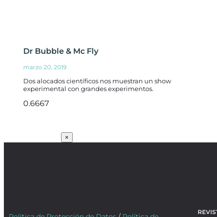
Dr Bubble & Mc Fly
marzo 20, 2019
Dos alocados científicos nos muestran un show
experimental con grandes experimentos.
SUSCRÍBETE
×
REVIS
Política de Protección de Datos
/
Política de