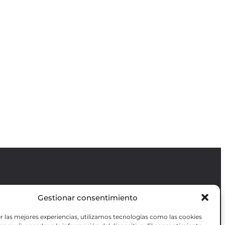
Gestionar consentimiento
Revista GODOT
es una revista
independiente especializada en información
r las mejores experiencias, utilizamos tecnologías como las cookies
sobre artes escénicas de Madrid, gratuita y
VOTADAS