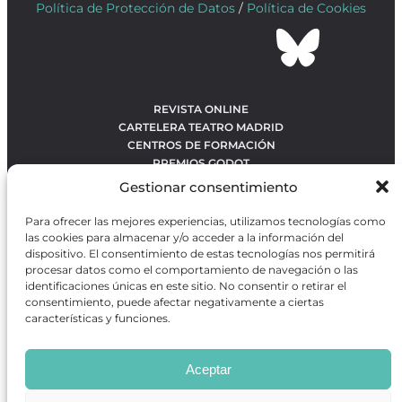
Política de Protección de Datos
/
Política de Cookies
REVISTA ONLINE
CARTELERA TEATRO MADRID
CENTROS DE FORMACIÓN
PREMIOS GODOT
CONCURSOS
Gestionar consentimiento
SOBRE NOSOTROS
CONTACTO
Para ofrecer las mejores experiencias, utilizamos tecnologías como
OBRAS MÁS VOTADAS
las cookies para almacenar y/o acceder a la información del
RANKING MEJORES OBRAS
dispositivo. El consentimiento de estas tecnologías nos permitirá
procesar datos como el comportamiento de navegación o las
BÚSQUEDA AVANZADA DE OBRAS
identificaciones únicas en este sitio. No consentir o retirar el
consentimiento, puede afectar negativamente a ciertas
características y funciones.
Revista GODOT
es una revista independiente especializada
en información sobre artes escénicas de Madrid, gratuita y
Aceptar
que se distribuye en espacios escénicos, además de otros
puntos de interés turístico y de ocio de la capital.