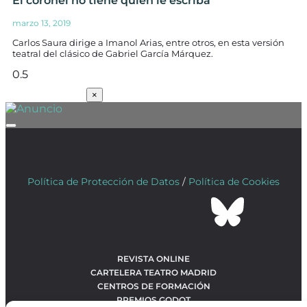
El coronel no tiene quien le escriba
marzo 13, 2019
Carlos Saura dirige a Imanol Arias, entre otros, en esta versión
teatral del clásico de Gabriel García Márquez.
SUSCRÍBETE
×
Política de Protección de Datos
/
Política de Cookies
REVISTA ONLINE
CARTELERA TEATRO MADRID
CENTROS DE FORMACIÓN
PREMIOS GODOT