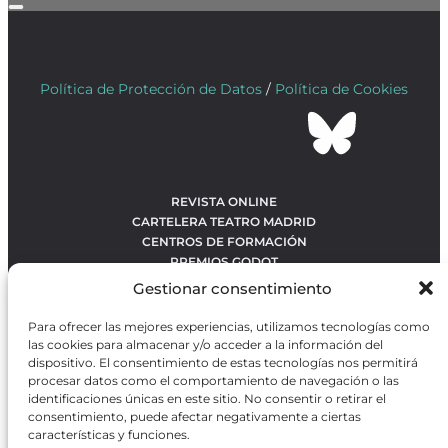
Política de Protección de Datos
/
Política de Cookies
REVISTA ONLINE
CARTELERA TEATRO MADRID
CENTROS DE FORMACIÓN
PREMIOS GODOT
CONCURSOS
Gestionar consentimiento
SOBRE NOSOTROS
CONTACTO
Para ofrecer las mejores experiencias, utilizamos tecnologías como
OBRAS MÁS VOTADAS
las cookies para almacenar y/o acceder a la información del
RANKING MEJORES OBRAS
dispositivo. El consentimiento de estas tecnologías nos permitirá
procesar datos como el comportamiento de navegación o las
BÚSQUEDA AVANZADA DE OBRAS
identificaciones únicas en este sitio. No consentir o retirar el
consentimiento, puede afectar negativamente a ciertas
características y funciones.