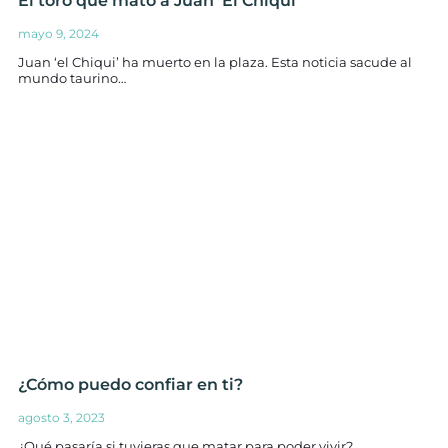
El toro que mató a Juan ‘El Chiqui’
mayo 9, 2024
Juan ‘el Chiqui’ ha muerto en la plaza. Esta noticia sacude al
mundo taurino…
¿Cómo puedo confiar en ti?
agosto 3, 2023
¿Qué pasaría si tuvieras que matar para poder vivir?