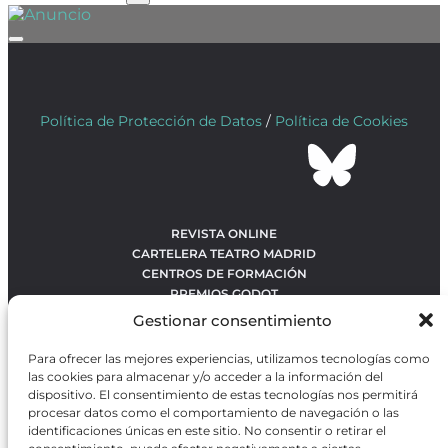
Política de Protección de Datos
/
Política de Cookies
REVISTA ONLINE
CARTELERA TEATRO MADRID
CENTROS DE FORMACIÓN
PREMIOS GODOT
CONCURSOS
Gestionar consentimiento
SOBRE NOSOTROS
CONTACTO
Para ofrecer las mejores experiencias, utilizamos tecnologías como
OBRAS MÁS VOTADAS
las cookies para almacenar y/o acceder a la información del
RANKING MEJORES OBRAS
dispositivo. El consentimiento de estas tecnologías nos permitirá
procesar datos como el comportamiento de navegación o las
BÚSQUEDA AVANZADA DE OBRAS
identificaciones únicas en este sitio. No consentir o retirar el