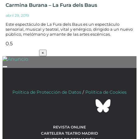
Carmina Burana – La Fura dels Baus
abril 29, 2019
Este espectáculo de La Fura dels Baus es un espectáculo
sensorial, musical y teatral, vital y enérgico, dirigido a un nuevo
público, melómano y amante de las artes escénicas.
SUSCRÍBETE
×
Política de Protección de Datos
/
Política de Cookies
REVISTA ONLINE
CARTELERA TEATRO MADRID