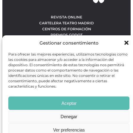
REVISTA ONLINE
CARTELERA TEATRO MADRID
CENTROS DE FORMACIÓN
PREMIOS GODOT
CONCURSOS
Gestionar consentimiento
SOBRE NOSOTROS
CONTACTO
Para ofrecer las mejores experiencias, utilizamos tecnologías como
OBRAS MÁS VOTADAS
las cookies para almacenar y/o acceder a la información del
RANKING MEJORES OBRAS
dispositivo. El consentimiento de estas tecnologías nos permitirá
procesar datos como el comportamiento de navegación o las
BÚSQUEDA AVANZADA DE OBRAS
identificaciones únicas en este sitio. No consentir o retirar el
consentimiento, puede afectar negativamente a ciertas
características y funciones.
Revista GODOT
es una revista independiente especializada
en información sobre artes escénicas de Madrid, gratuita y
Aceptar
que se distribuye en espacios escénicos, además de otros
puntos de interés turístico y de ocio de la capital.
Denegar
Ver preferencias