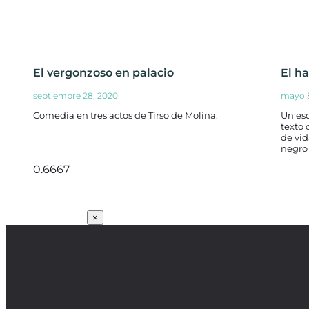
El vergonzoso en palacio
El h
septiembre 28, 2020
mayo 8
Comedia en tres actos de Tirso de Molina.
Un esc
texto 
de vi
negro 
SUSCRÍBETE
×