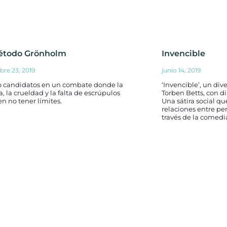
étodo Grönholm
Invencible
bre 23, 2019
junio 14, 2019
o candidatos en un combate donde la
‘Invencible’, un di
a, la crueldad y la falta de escrúpulos
Torben Betts, con d
n no tener límites.
Una sátira social qu
relaciones entre pe
través de la comedi