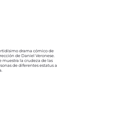
vertidísimo drama cómico de
irección de Daniel Veronese.
e muestra la crudeza de las
rsonas de diferentes estatus a
a.