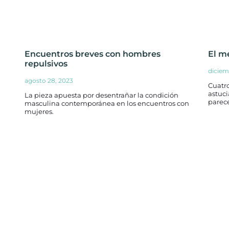
Encuentros breves con hombres
El m
repulsivos
diciem
agosto 28, 2023
Cuatr
astuci
La pieza apuesta por desentrañar la condición
parece
masculina contemporánea en los encuentros con
mujeres.