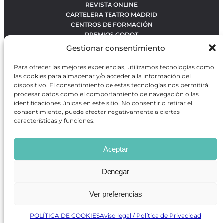
REVISTA ONLINE
CARTELERA TEATRO MADRID
CENTROS DE FORMACIÓN
PREMIOS GODOT
CONCURSOS
Gestionar consentimiento
SOBRE NOSOTROS
CONTACTO
Para ofrecer las mejores experiencias, utilizamos tecnologías como
OBRAS MÁS VOTADAS
las cookies para almacenar y/o acceder a la información del
RANKING MEJORES OBRAS
dispositivo. El consentimiento de estas tecnologías nos permitirá
procesar datos como el comportamiento de navegación o las
BÚSQUEDA AVANZADA DE OBRAS
identificaciones únicas en este sitio. No consentir o retirar el
consentimiento, puede afectar negativamente a ciertas
características y funciones.
Revista GODOT
es una revista independiente especializada
en información sobre artes escénicas de Madrid, gratuita y
Aceptar
que se distribuye en espacios escénicos, además de otros
puntos de interés turístico y de ocio de la capital.
Denegar
Ver preferencias
Revista de Artes Escénicas GODOT © 2026
Desarrollado por
Precise Future
POLÍTICA DE COOKIES
Aviso legal / Política de Privacidad