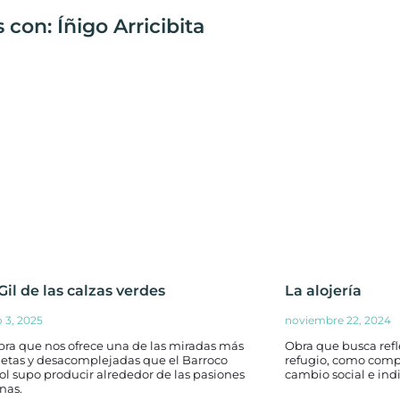
con: Íñigo Arricibita
il de las calzas verdes
La alojería
o 3, 2025
noviembre 22, 2024
bra que nos ofrece una de las miradas más
Obra que busca refl
etas y desacomplejadas que el Barroco
refugio, como com
l supo producir alrededor de las pasiones
cambio social e indi
nas.