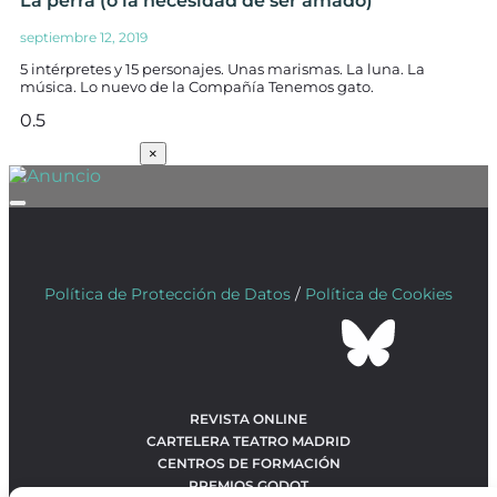
La perra (o la necesidad de ser amado)
septiembre 12, 2019
5 intérpretes y 15 personajes. Unas marismas. La luna. La
música. Lo nuevo de la Compañía Tenemos gato.
SUSCRÍBETE
×
Política de Protección de Datos
/
Política de Cookies
REVISTA ONLINE
CARTELERA TEATRO MADRID
CENTROS DE FORMACIÓN
PREMIOS GODOT