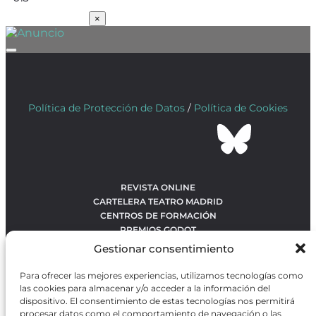
SUSCRÍBETE
×
Política de Protección de Datos
/
Política de Cookies
REVISTA ONLINE
CARTELERA TEATRO MADRID
CENTROS DE FORMACIÓN
PREMIOS GODOT
CONCURSOS
Gestionar consentimiento
SOBRE NOSOTROS
CONTACTO
Para ofrecer las mejores experiencias, utilizamos tecnologías como
OBRAS MÁS VOTADAS
las cookies para almacenar y/o acceder a la información del
RANKING MEJORES OBRAS
dispositivo. El consentimiento de estas tecnologías nos permitirá
procesar datos como el comportamiento de navegación o las
BÚSQUEDA AVANZADA DE OBRAS