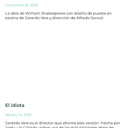
noviembre 16, 2020
La obra de William Shakespeare con diseño de puesta en
escena de Gerardo Vera y dirección de Alfredo Sanzol.
El idiota
febrero 14, 2019
Gerardo Vera es el director que afronta esta versión -hecha por
José Luis Collado- sobre una de las más brillantes obras de