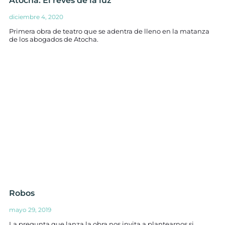
Atocha: El revés de la luz
diciembre 4, 2020
Primera obra de teatro que se adentra de lleno en la matanza
de los abogados de Atocha.
Robos
mayo 29, 2019
La pregunta que lanza la obra nos invita a plantearnos si