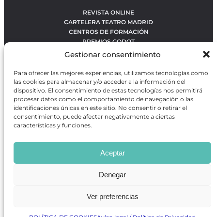
REVISTA ONLINE
CARTELERA TEATRO MADRID
CENTROS DE FORMACIÓN
PREMIOS GODOT
CONCURSOS
Gestionar consentimiento
SOBRE NOSOTROS
CONTACTO
Para ofrecer las mejores experiencias, utilizamos tecnologías como
OBRAS MÁS VOTADAS
las cookies para almacenar y/o acceder a la información del
RANKING MEJORES OBRAS
dispositivo. El consentimiento de estas tecnologías nos permitirá
procesar datos como el comportamiento de navegación o las
BÚSQUEDA AVANZADA DE OBRAS
identificaciones únicas en este sitio. No consentir o retirar el
consentimiento, puede afectar negativamente a ciertas
características y funciones.
Revista GODOT
es una revista independiente especializada
en información sobre artes escénicas de Madrid, gratuita y
Aceptar
que se distribuye en espacios escénicos, además de otros
puntos de interés turístico y de ocio de la capital.
Denegar
Ver preferencias
Revista de Artes Escénicas GODOT © 2026
Desarrollado por
Precise Future