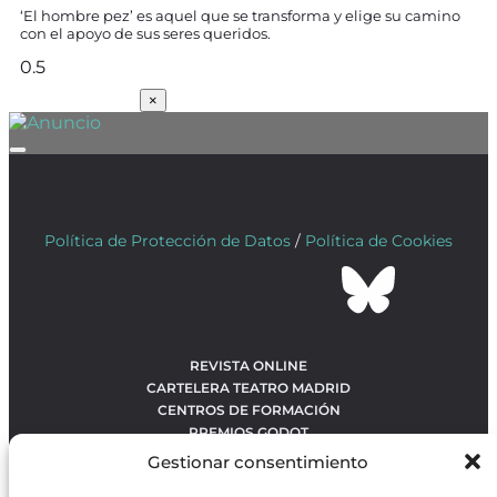
‘El hombre pez’ es aquel que se transforma y elige su camino
con el apoyo de sus seres queridos.
SUSCRÍBETE
×
Política de Protección de Datos
/
Política de Cookies
REVISTA ONLINE
CARTELERA TEATRO MADRID
CENTROS DE FORMACIÓN
PREMIOS GODOT
CONCURSOS
Gestionar consentimiento
SOBRE NOSOTROS