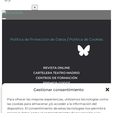
SUSCRÍBETE
×
Política de Protección de Datos
/
Política de Cookies
REVISTA ONLINE
CARTELERA TEATRO MADRID
CENTROS DE FORMACIÓN
PREMIOS GODOT
CONCURSOS
Gestionar consentimiento
SOBRE NOSOTROS
CONTACTO
Para ofrecer las mejores experiencias, utilizamos tecnologías como
OBRAS MÁS VOTADAS
las cookies para almacenar y/o acceder a la información del
RANKING MEJORES OBRAS
dispositivo. El consentimiento de estas tecnologías nos permitirá
procesar datos como el comportamiento de navegación o las