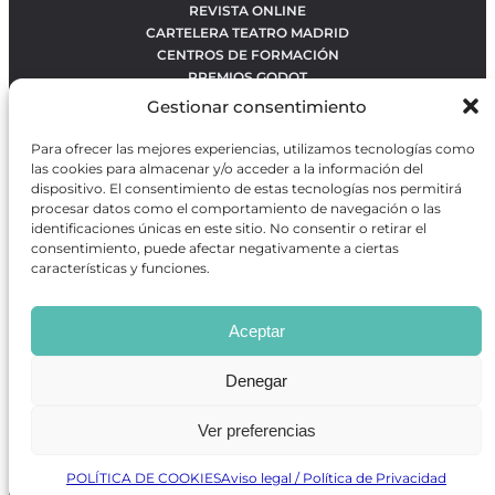
REVISTA ONLINE
CARTELERA TEATRO MADRID
CENTROS DE FORMACIÓN
PREMIOS GODOT
CONCURSOS
Gestionar consentimiento
SOBRE NOSOTROS
CONTACTO
Para ofrecer las mejores experiencias, utilizamos tecnologías como
OBRAS MÁS VOTADAS
las cookies para almacenar y/o acceder a la información del
RANKING MEJORES OBRAS
dispositivo. El consentimiento de estas tecnologías nos permitirá
procesar datos como el comportamiento de navegación o las
BÚSQUEDA AVANZADA DE OBRAS
identificaciones únicas en este sitio. No consentir o retirar el
consentimiento, puede afectar negativamente a ciertas
características y funciones.
Revista GODOT
es una revista independiente especializada
en información sobre artes escénicas de Madrid, gratuita y
Aceptar
que se distribuye en espacios escénicos, además de otros
puntos de interés turístico y de ocio de la capital.
Denegar
Ver preferencias
Revista de Artes Escénicas GODOT © 2026
Desarrollado por
Precise Future
POLÍTICA DE COOKIES
Aviso legal / Política de Privacidad