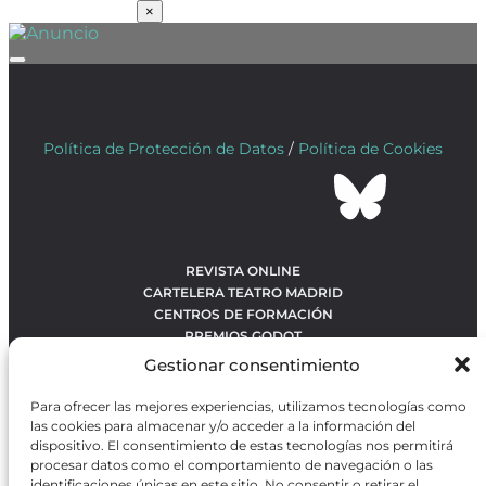
SUSCRÍBETE
×
Política de Protección de Datos
/
Política de Cookies
REVISTA ONLINE
CARTELERA TEATRO MADRID
CENTROS DE FORMACIÓN
PREMIOS GODOT
CONCURSOS
Gestionar consentimiento
SOBRE NOSOTROS
CONTACTO
Para ofrecer las mejores experiencias, utilizamos tecnologías como
OBRAS MÁS VOTADAS
las cookies para almacenar y/o acceder a la información del
RANKING MEJORES OBRAS
dispositivo. El consentimiento de estas tecnologías nos permitirá
procesar datos como el comportamiento de navegación o las
BÚSQUEDA AVANZADA DE OBRAS
identificaciones únicas en este sitio. No consentir o retirar el