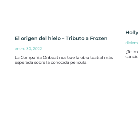
Holl
El origen del hielo – Tributo a Frozen
diciem
enero 30, 2022
¿Te i
cancio
La Compañía Onbeat nos trae la obra teatral más
esperada sobre la conocida película.