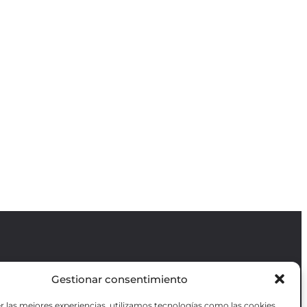
Gestionar consentimiento
Revista GODOT
es una revista
independiente especializada en información
r las mejores experiencias, utilizamos tecnologías como las cookies