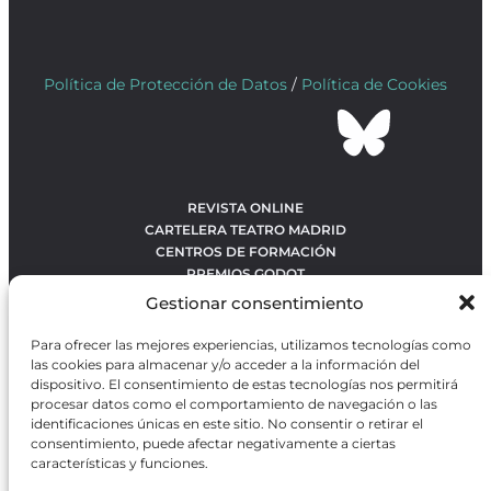
Política de Protección de Datos
/
Política de Cookies
REVISTA ONLINE
CARTELERA TEATRO MADRID
CENTROS DE FORMACIÓN
PREMIOS GODOT
CONCURSOS
Gestionar consentimiento
SOBRE NOSOTROS
CONTACTO
Para ofrecer las mejores experiencias, utilizamos tecnologías como
OBRAS MÁS VOTADAS
las cookies para almacenar y/o acceder a la información del
RANKING MEJORES OBRAS
dispositivo. El consentimiento de estas tecnologías nos permitirá
procesar datos como el comportamiento de navegación o las
BÚSQUEDA AVANZADA DE OBRAS
identificaciones únicas en este sitio. No consentir o retirar el
consentimiento, puede afectar negativamente a ciertas
características y funciones.