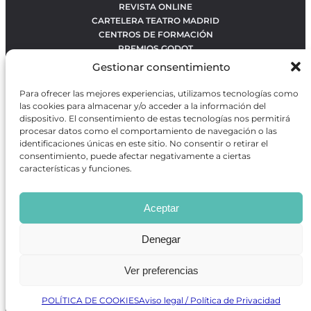
REVISTA ONLINE
CARTELERA TEATRO MADRID
CENTROS DE FORMACIÓN
PREMIOS GODOT
CONCURSOS
Gestionar consentimiento
SOBRE NOSOTROS
CONTACTO
Para ofrecer las mejores experiencias, utilizamos tecnologías como
OBRAS MÁS VOTADAS
las cookies para almacenar y/o acceder a la información del
RANKING MEJORES OBRAS
dispositivo. El consentimiento de estas tecnologías nos permitirá
procesar datos como el comportamiento de navegación o las
BÚSQUEDA AVANZADA DE OBRAS
identificaciones únicas en este sitio. No consentir o retirar el
consentimiento, puede afectar negativamente a ciertas
características y funciones.
Revista GODOT
es una revista independiente especializada
en información sobre artes escénicas de Madrid, gratuita y
Aceptar
que se distribuye en espacios escénicos, además de otros
puntos de interés turístico y de ocio de la capital.
Denegar
Ver preferencias
Revista de Artes Escénicas GODOT © 2026
Desarrollado por
Precise Future
POLÍTICA DE COOKIES
Aviso legal / Política de Privacidad