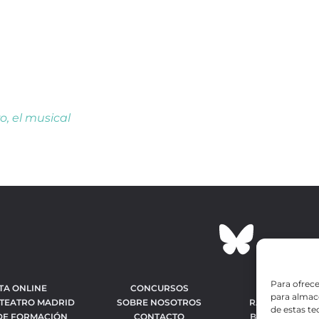
ro, el musical
Para ofrece
TA ONLINE
CONCURSOS
OBRAS MÁS 
para almace
 TEATRO MADRID
SOBRE NOSOTROS
RANKING MEJO
de estas t
DE FORMACIÓN
CONTACTO
BÚSQUEDA AV