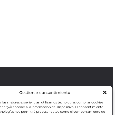
Gestionar consentimiento
Revista GODOT
es una revista
independiente especializada en información
r las mejores experiencias, utilizamos tecnologías como las cookies
sobre artes escénicas de Madrid, gratuita y
VOTADAS
nar y/o acceder a la información del dispositivo. El consentimiento
que se distribuye en espacios escénicos,
RES OBRAS
ecnologías nos permitirá procesar datos como el comportamiento de
además de otros puntos de interés turístico
ANZADA DE