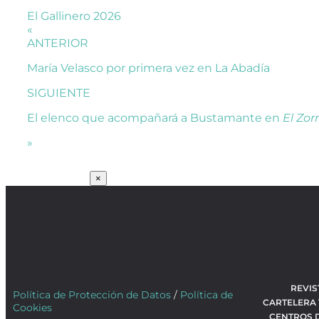
El Gallinero 2026
«
ANTERIOR
María Velasco por primera vez en La Abadía
SIGUIENTE
El elenco que acompañará a Bustamante en
El Zor
»
SUSCRÍBETE
×
REVIS
Política de Protección de Datos
/
Política de
CARTELERA
Cookies
CENTROS 