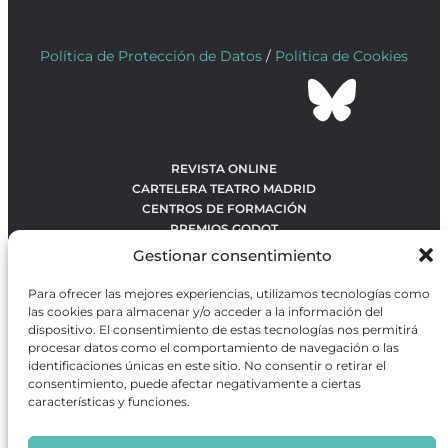
Política de Protección de Datos
/
Política de Cookies
REVISTA ONLINE
CARTELERA TEATRO MADRID
CENTROS DE FORMACIÓN
PREMIOS GODOT
CONCURSOS
Gestionar consentimiento
SOBRE NOSOTROS
CONTACTO
Para ofrecer las mejores experiencias, utilizamos tecnologías como
OBRAS MÁS VOTADAS
las cookies para almacenar y/o acceder a la información del
RANKING MEJORES OBRAS
dispositivo. El consentimiento de estas tecnologías nos permitirá
procesar datos como el comportamiento de navegación o las
BÚSQUEDA AVANZADA DE OBRAS
identificaciones únicas en este sitio. No consentir o retirar el
consentimiento, puede afectar negativamente a ciertas
características y funciones.
Revista GODOT
es una revista independiente especializada