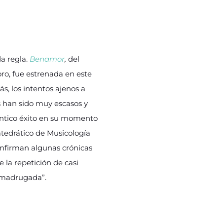
a regla.
Benamor
,
del
ro, fue estrenada en este
s, los intentos ajenos a
os han sido muy escasos y
ntico éxito en su momento
atedrático de Musicología
onfirman algunas crónicas
 la repetición de casi
a madrugada”.