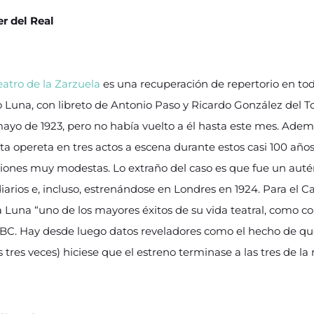
r del Real
eatro de la Zarzuela
es una recuperación de repertorio en tod
Luna, con libreto de Antonio Paso y Ricardo González del To
ayo de 1923, pero no había vuelto a él hasta este mes. Ademá
esta opereta en tres actos a escena durante estos casi 100 añ
nes muy modestas. Lo extraño del caso es que fue un auté
iarios e, incluso, estrenándose en Londres en 1924. Para el C
 Luna “uno de los mayores éxitos de su vida teatral, como c
ABC. Hay desde luego datos reveladores como el hecho de que
 tres veces) hiciese que el estreno terminase a las tres de l