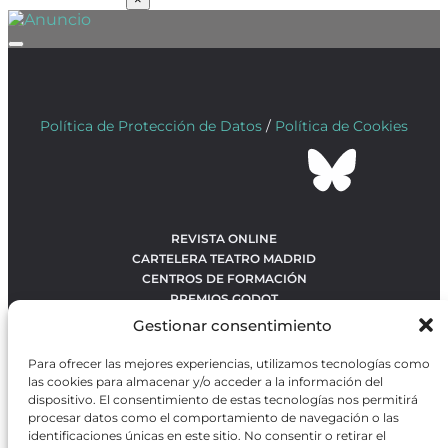
Política de Protección de Datos
/
Política de Cookies
REVISTA ONLINE
CARTELERA TEATRO MADRID
CENTROS DE FORMACIÓN
PREMIOS GODOT
CONCURSOS
Gestionar consentimiento
SOBRE NOSOTROS
CONTACTO
Para ofrecer las mejores experiencias, utilizamos tecnologías como
OBRAS MÁS VOTADAS
las cookies para almacenar y/o acceder a la información del
RANKING MEJORES OBRAS
dispositivo. El consentimiento de estas tecnologías nos permitirá
procesar datos como el comportamiento de navegación o las
BÚSQUEDA AVANZADA DE OBRAS
identificaciones únicas en este sitio. No consentir o retirar el