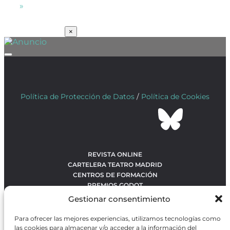
»
SUSCRÍBETE
×
Política de Protección de Datos
/
Política de Cookies
REVISTA ONLINE
CARTELERA TEATRO MADRID
CENTROS DE FORMACIÓN
PREMIOS GODOT
CONCURSOS
Gestionar consentimiento
SOBRE NOSOTROS
CONTACTO
Para ofrecer las mejores experiencias, utilizamos tecnologías como
OBRAS MÁS VOTADAS
las cookies para almacenar y/o acceder a la información del