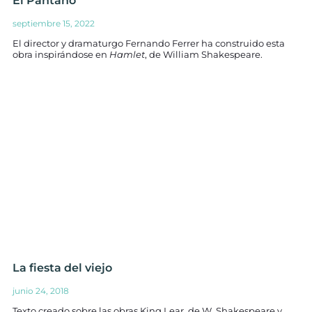
El Pantano
septiembre 15, 2022
El director y dramaturgo Fernando Ferrer ha construido esta
obra inspirándose en
Hamlet
, de William Shakespeare.
La fiesta del viejo
junio 24, 2018
Texto creado sobre las obras King Lear, de W. Shakespeare y