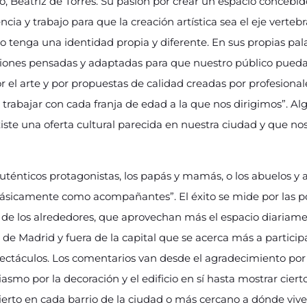
tro, Beatriz de Torres. Su pasión por crear un espacio concebi
ncia y trabajo para que la creación artística sea el eje verteb
o tenga una identidad propia y diferente. En sus propias pal
ciones pensadas y adaptadas para que nuestro público pueda 
or el arte y por propuestas de calidad creadas por profesiona
 trabajar con cada franja de edad a la que nos dirigimos”. Al
iste una oferta cultural parecida en nuestra ciudad y que n
auténticos protagonistas, los papás y mamás, o los abuelos y 
básicamente como acompañantes”. El éxito se mide por las po
l de los alrededores, que aprovechan más el espacio diariame
de Madrid y fuera de la capital que se acerca más a participa
spectáculos. Los comentarios van desde el agradecimiento por
siasmo por la decoración y el edificio en sí hasta mostrar cier
erto en cada barrio de la ciudad o más cercano a dónde vive