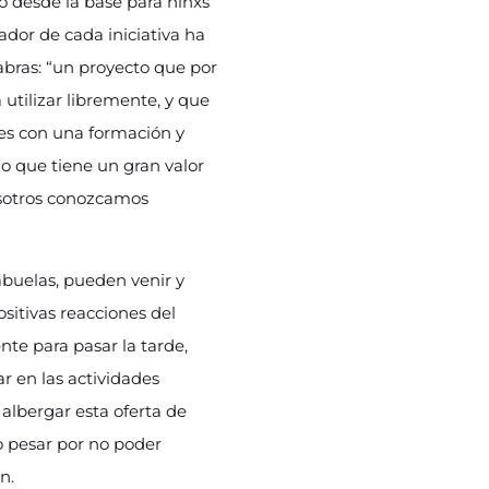
do desde la base para niñxs
rador de cada iniciativa ha
abras: “un proyecto que por
utilizar libremente, y que
les con una formación y
go que tiene un gran valor
osotros conozcamos
abuelas, pueden venir y
sitivas reacciones del
nte para pasar la tarde,
r en las actividades
 albergar esta oferta de
to pesar por no poder
n.