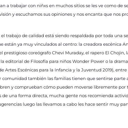
can a trabajar con niñxs en muchos sitios se les ve como de 
ivisión y escuchamos sus opiniones y nos encanta que nos p
 el trabajo de calidad está siendo respaldada por toda una ser
que están ya muy vinculados al centro: la creadora escénica A
l prestigioso coreógrafo Chevi Muraday, el rapero El Chojin,
 la editorial de Filosofía para niños Wonder Power o la dram
e Artes Escénicas para la Infancia y la Juventud 2019), entre
r comunidad también las familias tienen que sentirse parte a
ubren y comprueban cómo pueden moverse libremente por to
s de una forma directa, mucha gente nos recomienda activid
erencias luego las llevamos a cabo les hace sentir muy part