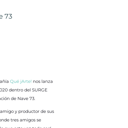
e 73
pañía
Qué jArte!
nos lanza
 2020 dentro del SURGE
ación de Nave 73.
, amigo y productor de sus
donde tres amigos se