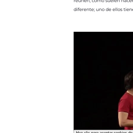
reúnen, como suelen hacer t
diferente; uno de ellos tie
Haz clic para aceptar cookies de 