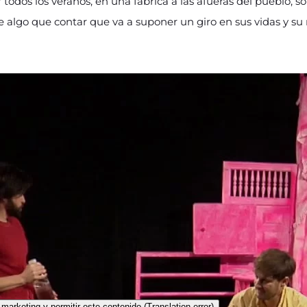
odos los veranos, en una fábrica a las afueras del pueblo, so
ne algo que contar que va a suponer un giro en sus vidas y su 
marketing y permitir este contenido (Translation error)