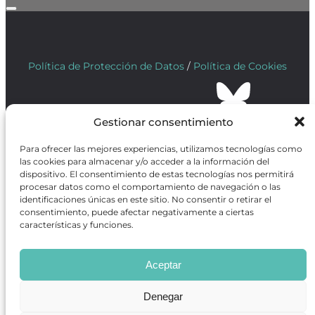
Política de Protección de Datos
/
Política de Cookies
Gestionar consentimiento
REVISTA ONLINE
Para ofrecer las mejores experiencias, utilizamos tecnologías como
CARTELERA TEATRO MADRID
las cookies para almacenar y/o acceder a la información del
CENTROS DE FORMACIÓN
dispositivo. El consentimiento de estas tecnologías nos permitirá
procesar datos como el comportamiento de navegación o las
PREMIOS GODOT
identificaciones únicas en este sitio. No consentir o retirar el
CONCURSOS
consentimiento, puede afectar negativamente a ciertas
SOBRE NOSOTROS
características y funciones.
CONTACTO
OBRAS MÁS VOTADAS
RANKING MEJORES OBRAS
Aceptar
BÚSQUEDA AVANZADA DE OBRAS
Denegar