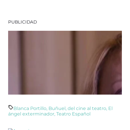
PUBLICIDAD
Blanca Portillo
,
Buñuel
,
del cine al teatro
,
El
ángel exterminador
,
Teatro Español