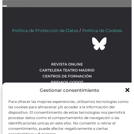
Política de Protección de Datos
/
Política de Cookies
REVISTA ONLINE
CARTELERA TEATRO MADRID
CENTROS DE FORMACIÓN
PREMIOS GODOT
CONCURSOS
Gestionar consentimiento
SOBRE NOSOTROS
CONTACTO
Para ofrecer las mejores experiencias, utilizamos tecnologías como
OBRAS MÁS VOTADAS
las cookies para almacenar y/o acceder a la información del
RANKING MEJORES OBRAS
dispositivo. El consentimiento de estas tecnologías nos permitirá
procesar datos como el comportamiento de navegación o las
BÚSQUEDA AVANZADA DE OBRAS
identificaciones únicas en este sitio. No consentir o retirar el
consentimiento, puede afectar negativamente a ciertas
características y funciones.