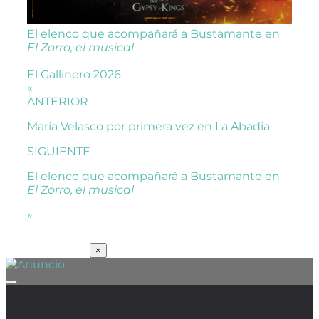
El elenco que acompañará a Bustamante en
El Zorro, el musical
El Gallinero 2026
«
ANTERIOR
María Velasco por primera vez en La Abadía
SIGUIENTE
El elenco que acompañará a Bustamante en
El Zorro, el musical
»
SUSCRÍBETE
×