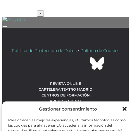
SUSCRÍBETE
×
Política de Protección de Datos
/
Política de Cookies
REVISTA ONLINE
CARTELERA TEATRO MADRID
CENTROS DE FORMACIÓN
PREMIOS GODOT
CONCURSOS
Gestionar consentimiento
SOBRE NOSOTROS
CONTACTO
Para ofrecer las mejores experiencias, utilizamos tecnologías como
OBRAS MÁS VOTADAS
las cookies para almacenar y/o acceder a la información del
RANKING MEJORES OBRAS
dispositivo. El consentimiento de estas tecnologías nos permitirá