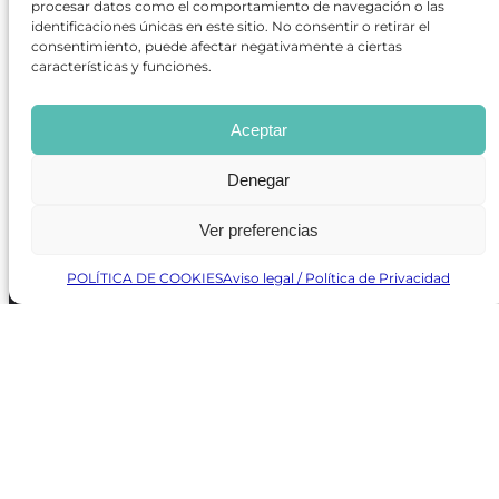
procesar datos como el comportamiento de navegación o las
REVISTA ONLINE
identificaciones únicas en este sitio. No consentir o retirar el
consentimiento, puede afectar negativamente a ciertas
CARTELERA TEATRO MADRID
características y funciones.
CENTROS DE FORMACIÓN
PREMIOS GODOT
CONCURSOS
Aceptar
SOBRE NOSOTROS
CONTACTO
Denegar
OBRAS MÁS VOTADAS
RANKING MEJORES OBRAS
BÚSQUEDA AVANZADA DE OBRAS
Ver preferencias
POLÍTICA DE COOKIES
Aviso legal / Política de Privacidad
Revista GODOT
es una revista independiente especializada
en información sobre artes escénicas de Madrid, gratuita y
que se distribuye en espacios escénicos, además de otros
puntos de interés turístico y de ocio de la capital.
Revista de Artes Escénicas GODOT © 2026
Desarrollado por
Precise Future