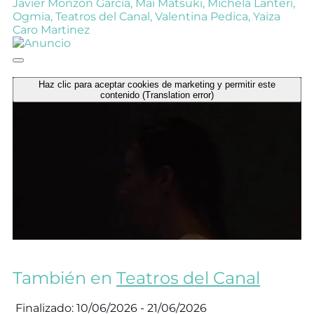
Javier Monzón García
,
Mai Matsuki
,
Michela Lanteri
,
Ogmia
,
Teatros del Canal
,
Valentina Pedica
,
Yaiza
Caro Martinez
Haz clic para aceptar cookies de marketing y permitir este
contenido (Translation error)
También en
Teatros del Canal
Finalizado: 10/06/2026 - 21/06/2026