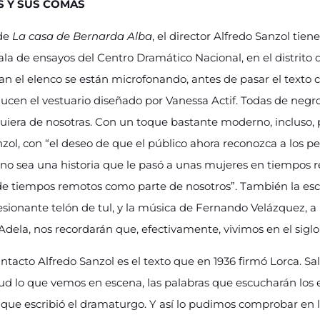
S Y SUS COMAS
 de
La casa de Bernarda Alba
, el director Alfredo Sanzol tie
sala de ensayos del Centro Dramático Nacional, en el distrit
man el elenco se están microfonando, antes de pasar el texto 
 lucen el vestuario diseñado por Vanessa Actif. Todas de negr
uiera de nosotras. Con un toque bastante moderno, incluso, 
nzol, con “el deseo de que el público ahora reconozca a los p
no sea una historia que le pasó a unas mujeres en tiempos r
 de tiempos remotos como parte de nosotros”. También la es
sionante telón de tul, y la música de Fernando Velázquez, 
dela, nos recordarán que, efectivamente, vivimos en el siglo
intacto Alfredo Sanzol es el texto que en 1936 firmó Lorca. Sa
ud lo que vemos en escena, las palabras que escucharán los 
s que escribió el dramaturgo. Y así lo pudimos comprobar en l