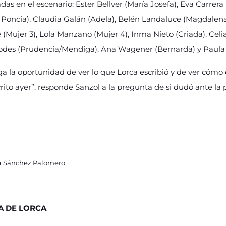
adas en el escenario: Ester Bellver (María Josefa), Eva Carrer
a Poncia), Claudia Galán (Adela), Belén Landaluce (Magdalena
 (Mujer 3), Lola Manzano (Mujer 4), Inma Nieto (Criada), Celia 
l Rodes (Prudencia/Mendiga), Ana Wagener (Bernarda) y Pau
a la oportunidad de ver lo que Lorca escribió y de ver cómo 
ito ayer”, responde Sanzol a la pregunta de si dudó ante la p
ra Sánchez Palomero
A DE LORCA