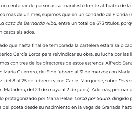
un centenar de personas se manifestó frente al Teatro de la
co más de un mes, supimos que en un condado de Florida (
a casa de Bernarda Alba,
entre un total de 673 títulos, po
n casos aislados.
o que hasta final de temporada la cartelera estará salpica
erico García Lorca para reivindicar su obra, su lucha por las l
s con tres de los directores de estos estrenos: Alfredo Sanz
ro María Guerrero, del 9 de febrero al 31 de marzo)
;
con María 
, del 8 al 25 de febrero) y con Carlos Marqueríe, sobre
Poeta
n Matadero, del 23 de mayo al 2 de junio). Además, permanec
ulo protagonizado por María Peláe,
Lorca por Saura,
dirigido 
ida del poeta desde su nacimiento en la vega de Granada hast