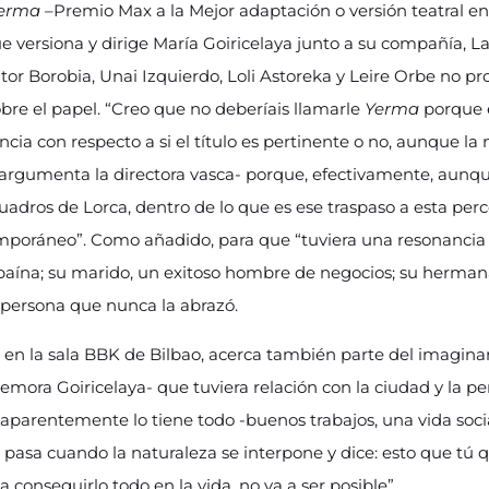
erma –
Premio Max a la Mejor adaptación o versión teatral en 
que versiona y dirige María Goiricelaya junto a su compañía, L
itor Borobia, Unai Izquierdo, Loli Astoreka y Leire Orbe no pr
bre el papel. “Creo que no deberíais llamarle
Yerma
porque 
encia con respecto a si el título es pertinente o no, aunque l
-argumenta la directora vasca- porque, efectivamente, aunqu
uadros de Lorca, dentro de lo que es ese traspaso a esta perc
oráneo”. Como añadido, para que “tuviera una resonancia 
lbaína; su marido, un exitoso hombre de negocios; su herman
a persona que nunca la abrazó.
 en la sala BBK de Bilbao, acerca también parte del imaginari
ora Goiricelaya- que tuviera relación con la ciudad y la pe
aparentemente lo tiene todo -buenos trabajos, una vida soci
 pasa cuando la naturaleza se interpone y dice: esto que tú q
conseguirlo todo en la vida, no va a ser posible”.