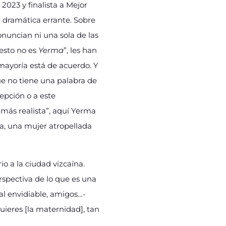
2023 y finalista a Mejor
a dramática errante. Sobre
onuncian ni una sola de las
esto no es
Yerma
”, les han
a mayoría está de acuerdo. Y
e no tiene una palabra de
epción o a este
más realista”, aquí Yerma
a, una mujer atropellada
o a la ciudad vizcaína.
rspectiva de lo que es una
al envidiable, amigos…-
uieres [la maternidad], tan