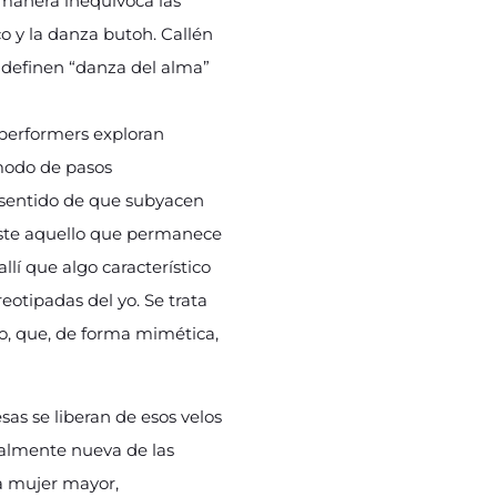
 manera inequívoca las
co y la danza butoh. Callén
 definen “danza del alma”
 performers exploran
modo de pasos
el sentido de que subyacen
ieste aquello que permanece
allí que algo característico
eotipadas del yo. Se trata
co, que, de forma mimética,
sas se liberan de esos velos
talmente nueva de las
la mujer mayor,