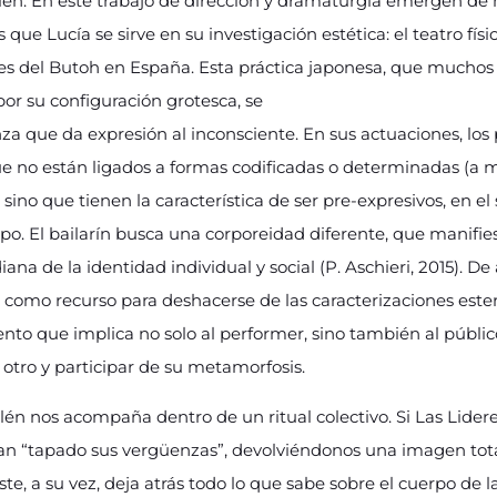
llén. En este trabajo de dirección y dramaturgia emergen de
que Lucía se sirve en su investigación estética: el teatro físi
es del Butoh en España. Esta práctica japonesa, que muchos
por su configuración grotesca, se
nza que da expresión al inconsciente. En sus actuaciones, los
e no están ligados a formas codificadas o determinadas (a 
 sino que tienen la característica de ser pre-expresivos, en 
rpo. El bailarín busca una corporeidad diferente, que manif
iana de la identidad individual y social (P. Aschieri, 2015). De 
ca como recurso para deshacerse de las caracterizaciones ester
nto que implica no solo al performer, sino también al públi
 otro y participar de su metamorfosis.
llén nos acompaña dentro de un ritual colectivo. Si Las Lidere
han “tapado sus vergüenzas”, devolviéndonos una imagen to
ste, a su vez, deja atrás todo lo que sabe sobre el cuerpo de 