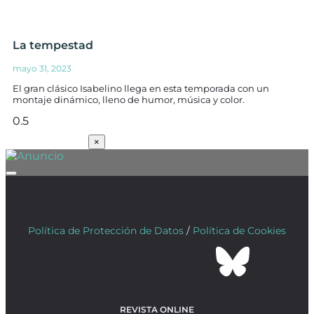
La tempestad
mayo 31, 2023
El gran clásico Isabelino llega en esta temporada con un
montaje dinámico, lleno de humor, música y color.
SUSCRÍBETE
×
Política de Protección de Datos
/
Política de Cookies
REVISTA ONLINE