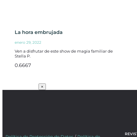
La hora embrujada
enero 29, 2022
Ven a disfrutar de este show de magia familiar de
Stella P.
SUSCRÍBETE
×
REVIS
Política de Protección de Datos
/
Política de