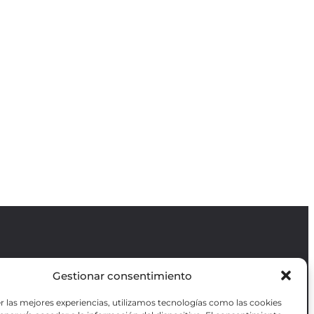
Gestionar consentimiento
Revista GODOT
es una revista
independiente especializada en información
r las mejores experiencias, utilizamos tecnologías como las cookies
sobre artes escénicas de Madrid, gratuita y
VOTADAS