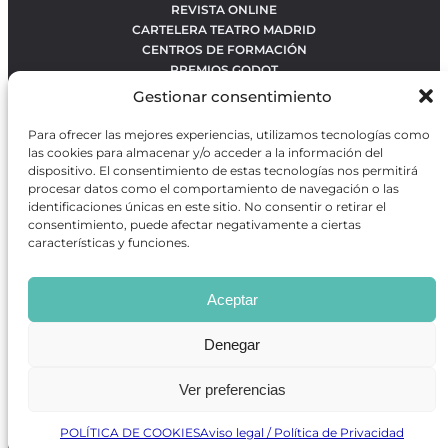
REVISTA ONLINE
CARTELERA TEATRO MADRID
CENTROS DE FORMACIÓN
PREMIOS GODOT
CONCURSOS
Gestionar consentimiento
SOBRE NOSOTROS
CONTACTO
Para ofrecer las mejores experiencias, utilizamos tecnologías como
OBRAS MÁS VOTADAS
las cookies para almacenar y/o acceder a la información del
RANKING MEJORES OBRAS
dispositivo. El consentimiento de estas tecnologías nos permitirá
procesar datos como el comportamiento de navegación o las
BÚSQUEDA AVANZADA DE OBRAS
identificaciones únicas en este sitio. No consentir o retirar el
consentimiento, puede afectar negativamente a ciertas
características y funciones.
Revista GODOT
es una revista independiente especializada
en información sobre artes escénicas de Madrid, gratuita y
Aceptar
que se distribuye en espacios escénicos, además de otros
puntos de interés turístico y de ocio de la capital.
Denegar
Ver preferencias
Revista de Artes Escénicas GODOT © 2026
Desarrollado por
Precise Future
POLÍTICA DE COOKIES
Aviso legal / Política de Privacidad