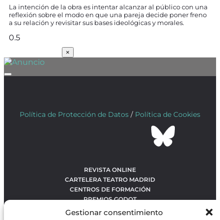
La intención de la obra es intentar alcanzar al público con una
reflexión sobre el modo en que una pareja decide poner freno
a su relación y revisitar sus bases ideológicas y morales.
SUSCRÍBETE
×
Política de Protección de Datos
/
Política de Cookies
REVISTA ONLINE
CARTELERA TEATRO MADRID
CENTROS DE FORMACIÓN
PREMIOS GODOT
CONCURSOS
Gestionar consentimiento
SOBRE NOSOTROS