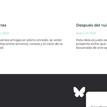
rras
Después del ru
6, 2022
enero 27, 2021
óvenes amigas en pleno enredo, se verán
Esta obra es justo
tas entre amoríos, roneos y el valor de la
presente entre que 
ad.
bocanada de aire 
Para ofrece