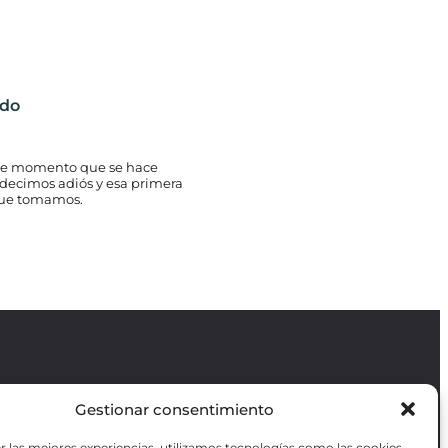
ido
 ese momento que se hace
decimos adiós y esa primera
que tomamos.
Gestionar consentimiento
Revista GODOT
es una revista
independiente especializada en información
r las mejores experiencias, utilizamos tecnologías como las cookies