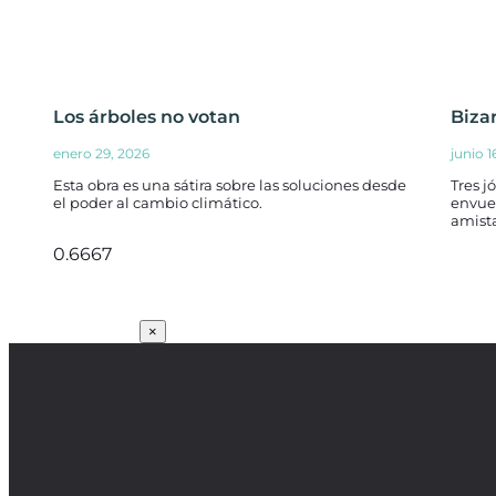
Los árboles no votan
Biza
enero 29, 2026
junio 1
Esta obra es una sátira sobre las soluciones desde
Tres j
el poder al cambio climático.
envuel
amist
SUSCRÍBETE
×