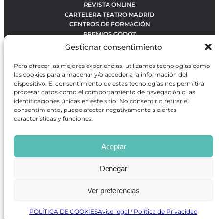
REVISTA ONLINE
CARTELERA TEATRO MADRID
CENTROS DE FORMACIÓN
PREMIOS GODOT
CONCURSOS
Gestionar consentimiento
SOBRE NOSOTROS
CONTACTO
Para ofrecer las mejores experiencias, utilizamos tecnologías como
OBRAS MÁS VOTADAS
las cookies para almacenar y/o acceder a la información del
RANKING MEJORES OBRAS
dispositivo. El consentimiento de estas tecnologías nos permitirá
procesar datos como el comportamiento de navegación o las
BÚSQUEDA AVANZADA DE OBRAS
identificaciones únicas en este sitio. No consentir o retirar el
consentimiento, puede afectar negativamente a ciertas
características y funciones.
Revista GODOT
es una revista independiente especializada
en información sobre artes escénicas de Madrid, gratuita y
Aceptar
que se distribuye en espacios escénicos, además de otros
puntos de interés turístico y de ocio de la capital.
Denegar
Ver preferencias
Revista de Artes Escénicas GODOT © 2026
Desarrollado por
Precise Future
POLÍTICA DE COOKIES
Aviso legal / Política de Privacidad