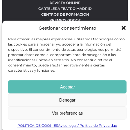
REVISTA ONLINE
CARTELERA TEATRO MADRID
CENTROS DE FORMACIÓN
PREMIOS GODOT
CONCURSOS
Gestionar consentimiento
SOBRE NOSOTROS
CONTACTO
Para ofrecer las mejores experiencias, utilizamos tecnologías como
OBRAS MÁS VOTADAS
las cookies para almacenar y/o acceder a la información del
RANKING MEJORES OBRAS
dispositivo. El consentimiento de estas tecnologías nos permitirá
procesar datos como el comportamiento de navegación o las
BÚSQUEDA AVANZADA DE OBRAS
identificaciones únicas en este sitio. No consentir o retirar el
consentimiento, puede afectar negativamente a ciertas
características y funciones.
Revista GODOT
es una revista independiente especializada
en información sobre artes escénicas de Madrid, gratuita y
Aceptar
que se distribuye en espacios escénicos, además de otros
puntos de interés turístico y de ocio de la capital.
Denegar
Ver preferencias
Revista de Artes Escénicas GODOT © 2026
Desarrollado por
Precise Future
POLÍTICA DE COOKIES
Aviso legal / Política de Privacidad