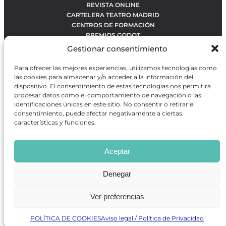
REVISTA ONLINE
CARTELERA TEATRO MADRID
CENTROS DE FORMACIÓN
PREMIOS GODOT
CONCURSOS
Gestionar consentimiento
SOBRE NOSOTROS
CONTACTO
Para ofrecer las mejores experiencias, utilizamos tecnologías como
OBRAS MÁS VOTADAS
las cookies para almacenar y/o acceder a la información del
RANKING MEJORES OBRAS
dispositivo. El consentimiento de estas tecnologías nos permitirá
procesar datos como el comportamiento de navegación o las
BÚSQUEDA AVANZADA DE OBRAS
identificaciones únicas en este sitio. No consentir o retirar el
consentimiento, puede afectar negativamente a ciertas
características y funciones.
Revista GODOT
es una revista independiente especializada
en información sobre artes escénicas de Madrid, gratuita y
Aceptar
que se distribuye en espacios escénicos, además de otros
puntos de interés turístico y de ocio de la capital.
Denegar
Ver preferencias
Revista de Artes Escénicas GODOT © 2026
Desarrollado por
Precise Future
POLÍTICA DE COOKIES
Aviso legal / Política de Privacidad