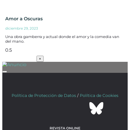
Amor a Oscuras
diciembre 29, 2023
Una obra gamberra y actual donde el amor y la comedia van
del mano.
SUSCRÍBETE
×
Política de Protección de Datos
/
Política de Cookies
REVISTA ONLINE