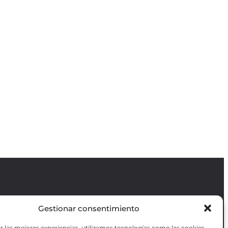
Gestionar consentimiento
Revista GODOT
es una revista
independiente especializada en información
r las mejores experiencias, utilizamos tecnologías como las cookies