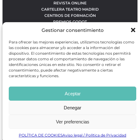
REVISTA ONLINE
CARTELERA TEATRO MADRID
CENTROS DE FORMACIÓN
PREMIOS GODOT
CONCURSOS
Gestionar consentimiento
SOBRE NOSOTROS
CONTACTO
Para ofrecer las mejores experiencias, utilizamos tecnologías como
OBRAS MÁS VOTADAS
las cookies para almacenar y/o acceder a la información del
RANKING MEJORES OBRAS
dispositivo. El consentimiento de estas tecnologías nos permitirá
procesar datos como el comportamiento de navegación o las
BÚSQUEDA AVANZADA DE OBRAS
identificaciones únicas en este sitio. No consentir o retirar el
consentimiento, puede afectar negativamente a ciertas
características y funciones.
Revista GODOT
es una revista independiente especializada
en información sobre artes escénicas de Madrid, gratuita y
Aceptar
que se distribuye en espacios escénicos, además de otros
puntos de interés turístico y de ocio de la capital.
Denegar
Ver preferencias
Revista de Artes Escénicas GODOT © 2026
Desarrollado por
Precise Future
POLÍTICA DE COOKIES
Aviso legal / Política de Privacidad