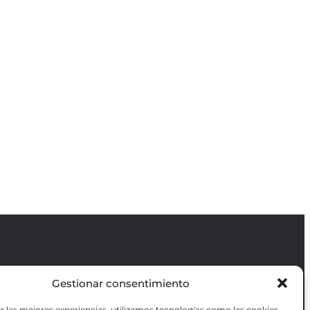
Gestionar consentimiento
Revista GODOT
es una revista
independiente especializada en información
r las mejores experiencias, utilizamos tecnologías como las cookies